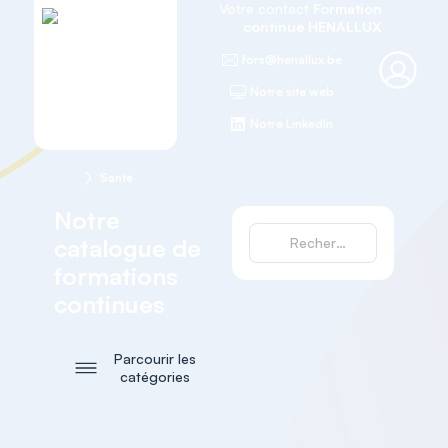
Votre contact
Formation
continue HENALLUX
fors@henallux.be
Notre site web
Notre LinkedIn
Accueil
Santé
Notre
catalogue de
formations
continues
Parcourir les
catégories