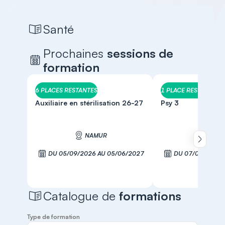
Santé
Prochaines
sessions de
formation
6 PLACES RESTANTES
1 PLACE RESTANTE
Auxiliaire en stérilisation 26-27
Psy 3
NAMUR
NAM
Défiler 
DU 05/09/2026 AU 05/06/2027
DU 07/09/2026 
S'inscrire
S'inscr
Catalogue de
formations
Type de formation